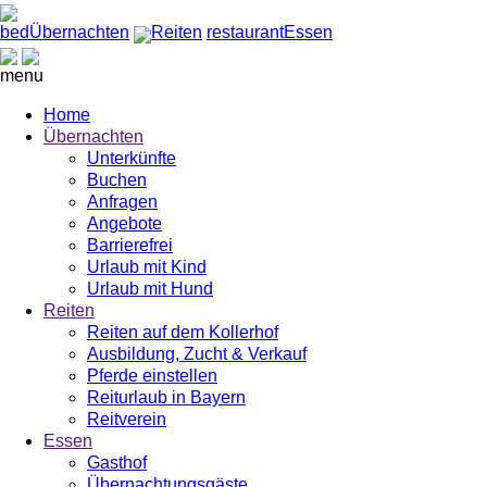
bed
Übernachten
Reiten
restaurant
Essen
menu
Home
Übernachten
Unterkünfte
Buchen
Anfragen
Angebote
Barrierefrei
Urlaub mit Kind
Urlaub mit Hund
Reiten
Reiten auf dem Kollerhof
Ausbildung, Zucht & Verkauf
Pferde einstellen
Reiturlaub in Bayern
Reitverein
Essen
Gasthof
Übernachtungsgäste