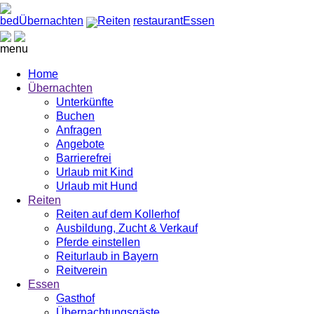
bed
Übernachten
Reiten
restaurant
Essen
menu
Home
Übernachten
Unterkünfte
Buchen
Anfragen
Angebote
Barrierefrei
Urlaub mit Kind
Urlaub mit Hund
Reiten
Reiten auf dem Kollerhof
Ausbildung, Zucht & Verkauf
Pferde einstellen
Reiturlaub in Bayern
Reitverein
Essen
Gasthof
Übernachtungsgäste